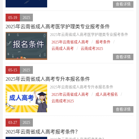
查看详情
05-19
2025
2025年云南省成人高考医学护理类专业报考条件
2025年云南省成人高考医学护理类专业报考条件
/
/
2025年云南省成人高考
报考条件
/
云南成人高考
云南成考2025
查看详情
05-15
2025
2025年云南省成人高考专升本报名条件
2025年云南省成人高考专升本报名条件
/
/
2025年云南省成人高考
成人高考报名
云南成考2025
查看详情
03-27
2025
2025年云南省成人高考报考条件？