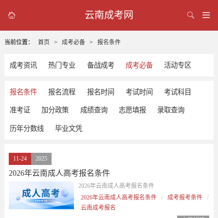
云南成考网



当前位置：
首页
>
成考必备
>
报名条件
成考资讯
热门专业
备战成考
成考必备
活动专区
报名条件
报名流程
报名时间
考试时间
考试科目
准考证
加分政策
成绩查询
志愿填报
录取查询
历年分数线
毕业文凭
11-24
2025
2026年云南成人高考报名条件
2026年云南成人高考报名条件
/
/
2026年云南成人高考报名条件
成考报考条件
云南成考报名