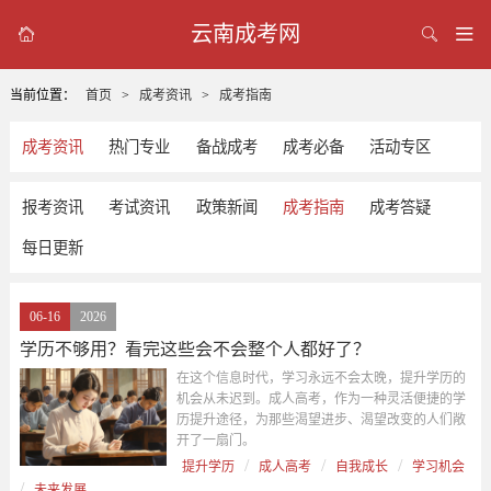
云南成考网



当前位置：
首页
>
成考资讯
>
成考指南
成考资讯
热门专业
备战成考
成考必备
活动专区
报考资讯
考试资讯
政策新闻
成考指南
成考答疑
每日更新
06-16
2026
学历不够用？看完这些会不会整个人都好了？
在这个信息时代，学习永远不会太晚，提升学历的
机会从未迟到。成人高考，作为一种灵活便捷的学
历提升途径，为那些渴望进步、渴望改变的人们敞
开了一扇门。
/
/
/
提升学历
成人高考
自我成长
学习机会
/
未来发展