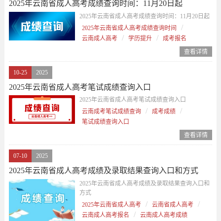
2025年云南省成人高考成绩查询时间：11月20日起
2025年云南省成人高考成绩查询时间：11月20日起
/
2025年云南省成人高考成绩查询时间
/
/
云南成人高考
学历提升
成考报名
查看详情
10-25
2025
2025年云南省成人高考笔试成绩查询入口
2025年云南省成人高考笔试成绩查询入口
/
/
云南成考笔试成绩查询
成考成绩
笔试成绩查询入口
查看详情
07-10
2025
2025年云南省成人高考成绩及录取结果查询入口和方式
2025年云南省成人高考成绩及录取结果查询入口和
方式
/
/
2025年云南省成人高考
云南省成人高考
/
云南成人高考报名
云南成人高考成绩