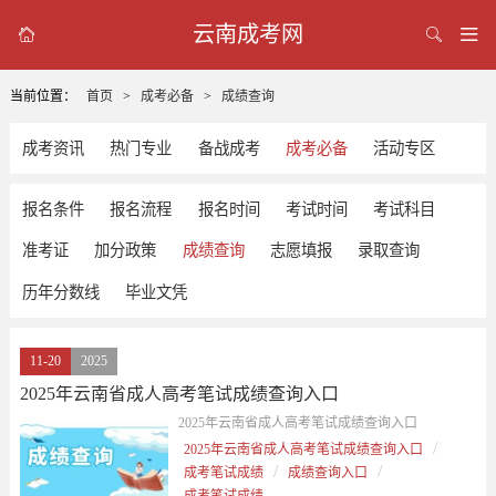
云南成考网



当前位置：
首页
>
成考必备
>
成绩查询
成考资讯
热门专业
备战成考
成考必备
活动专区
报名条件
报名流程
报名时间
考试时间
考试科目
准考证
加分政策
成绩查询
志愿填报
录取查询
历年分数线
毕业文凭
11-20
2025
2025年云南省成人高考笔试成绩查询入口
2025年云南省成人高考笔试成绩查询入口
/
2025年云南省成人高考笔试成绩查询入口
/
/
成考笔试成绩
成绩查询入口
成考笔试成绩