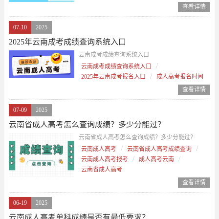
查看详情
07-10
2025
2025年云南成考成绩查询系统入口
云南成考成绩查询系统入口
/
云南成考成绩查询系统入口
/
2025年云南成考报名入口
成人高考报名时间
查看详情
07-09
2025
云南省成人高考怎么查询成绩？多少分能过？
云南省成人高考怎么查询成绩？多少分能过？
/
/
云南成人高考
云南省成人高考成绩查询
/
/
云南成人高考报考
成人高考云南
云南省成人高考
查看详情
06-19
2025
云南成人高考单科成绩是否有最低要求？