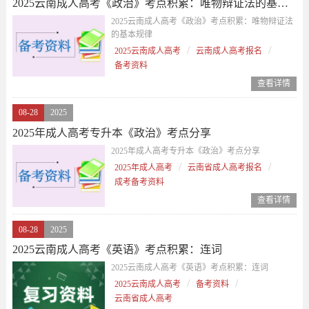
2025云南成人高考《政治》考点积累：唯物辩证法的基本规律
2025云南成人高考《政治》考点积累：唯物辩证法
的基本规律
/
/
2025云南成人高考
云南成人高考报名
备考资料
查看详情
08-28
2025
2025年成人高考专升本《政治》考点分享
2025年成人高考专升本《政治》考点分享
/
/
2025年成人高考
云南省成人高考报名
成考备考资料
查看详情
08-28
2025
2025云南成人高考《英语》考点积累：连词
2025云南成人高考《英语》考点积累：连词
/
/
2025云南成人高考
备考资料
云南省成人高考