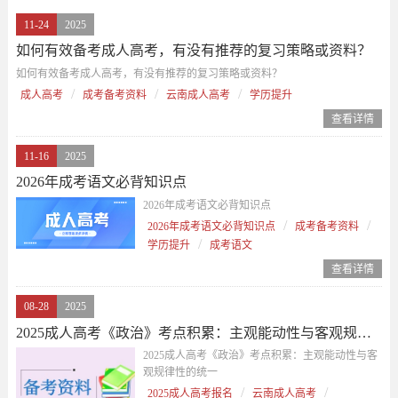
11-24
2025
如何有效备考成人高考，有没有推荐的复习策略或资料？
如何有效备考成人高考，有没有推荐的复习策略或资料？
/
/
/
成人高考
成考备考资料
云南成人高考
学历提升
查看详情
11-16
2025
2026年成考语文必背知识点
2026年成考语文必背知识点
/
/
2026年成考语文必背知识点
成考备考资料
/
学历提升
成考语文
查看详情
08-28
2025
2025成人高考《政治》考点积累：主观能动性与客观规律性的统一
2025成人高考《政治》考点积累：主观能动性与客
观规律性的统一
/
/
2025成人高考报名
云南成人高考