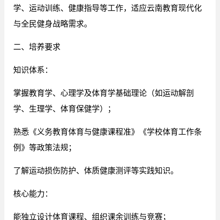
学、运动训练、健康指导等工作，适应云南教育现代化
与全民健身战略需求。
二、培养要求
知识体系：
掌握教育学、心理学及体育学基础理论（如运动解剖
学、生理学、体育保健学）；
熟悉《义务教育体育与健康课程准》《学校体育工作条
例》等政策法规；
了解运动损伤防护、体质健康测评等实践知识。
核心能力：
能独立设计体育课程、组织课余训练与竞赛；