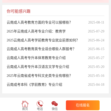
你可能感兴趣
云南成人高考教育方面的专业可以报哪些？
2025-08-11
2025年云南成人高考专业介绍：教育学
2025-07-29
​​2025云南成人高考学前教育专业就业前景如何？​​
2025-06-24
云南成人高考教育类专业适合哪些人群报考？
2025-06-15
云南成人高考专升本体育教育专业介绍
2025-05-27
云南成人高考专升本汉语言文学专业介绍
2025-05-20
2025年云南省成考专科文史类专业有哪些？
2025-05-16
云南成考本科《学前教育》专业介绍
2025-04-18
在线报名
首页
电话
微信