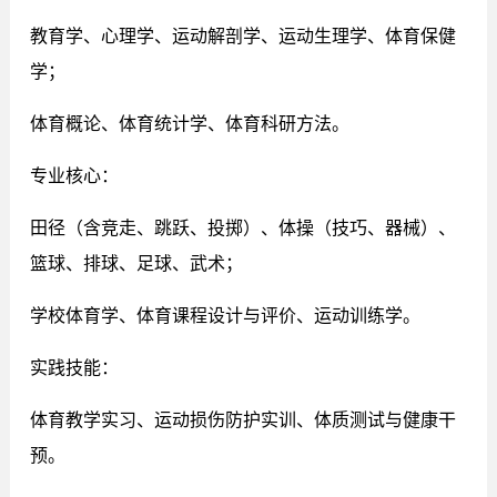
教育学、心理学、运动解剖学、运动生理学、体育保健
学；
体育概论、体育统计学、体育科研方法。
专业核心：
田径（含竞走、跳跃、投掷）、体操（技巧、器械）、
篮球、排球、足球、武术；
学校体育学、体育课程设计与评价、运动训练学。
实践技能：
体育教学实习、运动损伤防护实训、体质测试与健康干
预。