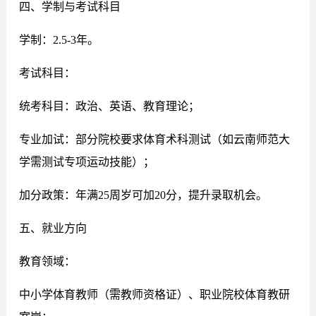
四、学制与考试科目
学制：2.5-3年。
考试科目：
统考科目：政治、英语、教育理论；
专业加试：部分院校要求体育术科测试（如云南师范大
学需测试专项运动技能）；
加分政策：年满25周岁可加20分，提升录取机会。
五、就业方向
教育领域：
中小学体育教师（需教师资格证）、职业院校体育教研