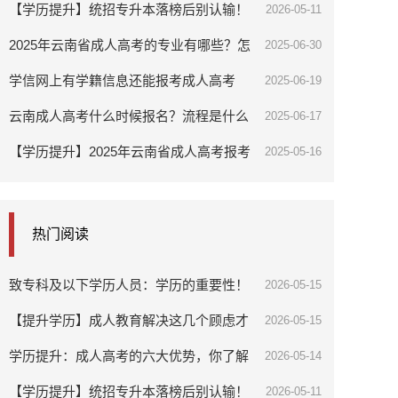
吗？
【学历提升】统招专升本落榜后别认输！
2026-05-11
还有这个逆袭通道让你弯道超车
2025年云南省成人高考的专业有哪些？怎
2025-06-30
么选专业？
学信网上有学籍信息还能报考成人高考
2025-06-19
吗？
云南成人高考什么时候报名？流程是什么
2025-06-17
样的？
【学历提升】2025年云南省成人高考报考
2025-05-16
指南
热门阅读
致专科及以下学历人员：学历的重要性！
2026-05-15
【提升学历】成人教育解决这几个顾虑才
2026-05-15
能更好提升
学历提升：成人高考的六大优势，你了解
2026-05-14
吗？
【学历提升】统招专升本落榜后别认输！
2026-05-11