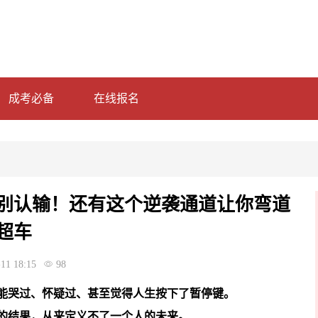
成考必备
在线报名
别认输！还有这个逆袭通道让你弯道
超车
11 18:15
98
能哭过、怀疑过、甚至觉得人生按下了暂停键。
的结果，从来定义不了一个人的未来。