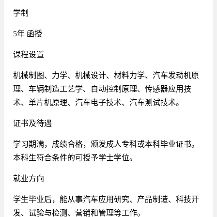
学制
5年 函授
课程设置
机械制图、力学、机械设计、材料力学、汽车发动机原
理、车辆制造工艺学、自动控制原理、传感器应用技
术、单片机原理、汽车电子技术、汽车测试技术。
证书及待遇
学习期满，成绩合格，颁发成人专科或本科毕业证书。
本科生符合条件的可授予学士学位。
就业方向
学生毕业后，能从事汽车应用研究、产品制造、科技开
发、试验与检测、营销和管理等工作。