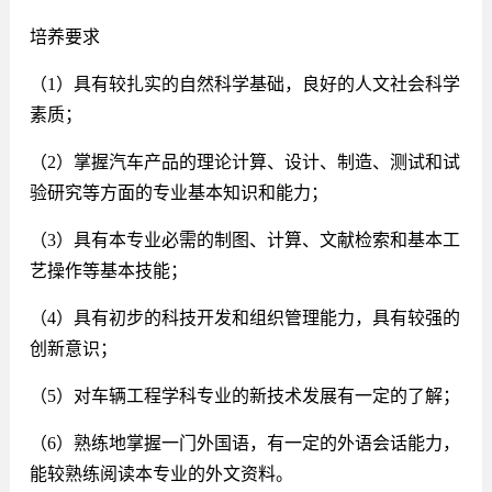
培养要求
（1）具有较扎实的自然科学基础，良好的人文社会科学
素质；
（2）掌握汽车产品的理论计算、设计、制造、测试和试
验研究等方面的专业基本知识和能力；
（3）具有本专业必需的制图、计算、文献检索和基本工
艺操作等基本技能；
（4）具有初步的科技开发和组织管理能力，具有较强的
创新意识；
（5）对车辆工程学科专业的新技术发展有一定的了解；
（6）熟练地掌握一门外国语，有一定的外语会话能力，
能较熟练阅读本专业的外文资料。