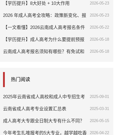
名？
【学历提升】8大好处 + 10大作用
2026-05-23
2026 年成人高考全攻略：政策新变化、报
2026-05-23
考条件、流程及备考指南
【一文看懂】2026云南成人高考报名条件
2026-05-22
【学历提升】成人高考为什么要提前预报
2026-05-18
名？
云南成人高考报名须知有哪些？有免试和
2026-05-18
照顾加分吗？
热门阅读
2025年云南省成人高校和成人中专招生考
2025-09-01
试报名通告
云南省成人高考专业设置汇总表
2025-03-31
成人高考大专跟全日制大专有什么不同？
2026-05-15
今年考生扎堆报考的5大专业，越学越吃香
2026-04-22