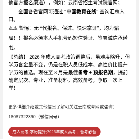
他官方报名渠道），例如：
云南省招生考试院官网；
全国各省官网可通过 “
中国教育在线
” 查询汇总入
口。
⚠️
⚠️
警惕：无 “代报名、保过、快速拿证”，均为骗
局！！报名必须本人手机号码短信验证、签署诚信承诺
书。
【总结】
2026 年成人高考政策调整后，虽难度略升，但
学历含金量不变，仍是在职人员低成本、高性价比提升
学历的首选。现在至 8 月是
最佳备考 + 预报名期
，提前
确定层次、专业，准备材料，高效备考，争取一次上
岸！
更多详细介绍或其他信息了解可关注云南成考网或咨询：
18087322390（微信同号）
成人高考;学历提升;2026年成人高考；备考必备