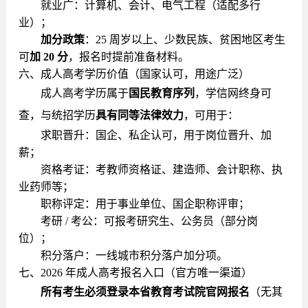
就业广：计算机、会计、电气工程（适配多行
业）；
加分政策
：25 周岁以上、少数民族、贫困地区考生
可
加 20 分
，报名时提前准备材料。
六、成人高考学历价值（国家认可，用途广泛）
成人高考学历属于
国民教育序列
，学信网终身可
查，与统招学历
具有同等法律效力
，可用于：
求职晋升：国企、私企认可，用于岗位晋升、加
薪；
资格考证：考教师资格证、建造师、会计职称、执
业药师等；
职称评定：用于事业单位、国企职称评审；
考研 / 考公：可报考研究生、公务员（部分岗
位）；
积分落户：一线城市积分落户加分项。
七、2026 年成人高考报名入口（官方唯一渠道）
所有考生必须登录本省教育考试院官网报名
（无其